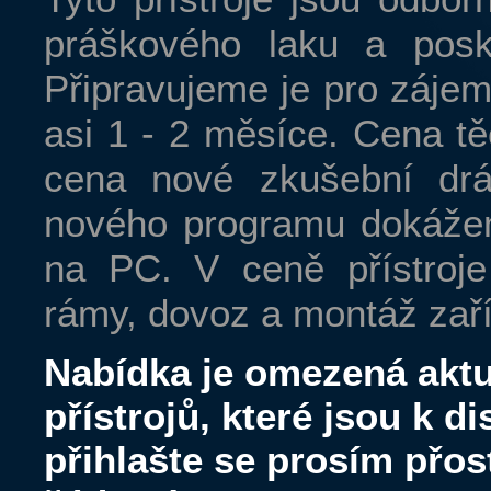
práškového laku a posk
Připravujeme je pro záje
měření
asi 1 - 2 měsíce. Cena tě
cena nové zkušební d
nového programu dokážeme 
sbíhavosti kol
na PC. V ceně přístroje
rámy, dovoz a montáž zaří
Nabídka je omezená akt
přístrojů, které jsou k di
přihlašte se prosím přo