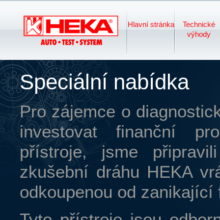
Hlavní stránka
Technické
HEKA -
výhody
Speciální nabídka
zkušebna brzd
Pro zájemce o diagnostic
investovat finanční p
a tlumičů pro
přístroje, jsme připravi
zkušební dráhu HEKA vrá
odkoupenou od zanikající 
autoservisy,
Tyto přístroje jsou odbo