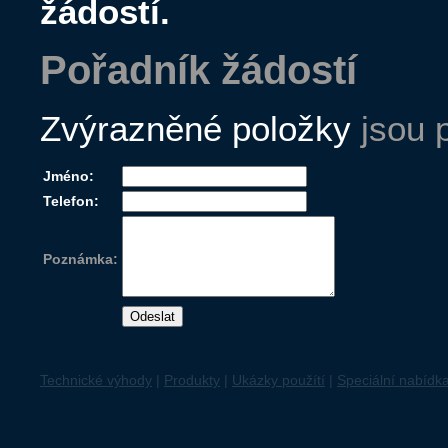
žádostí.
Pořadník žádostí
Zvýrazněné položky
jsou 
Jméno:
Telefon:
Poznámka:
Technické výhody
|
Produkty
|
Ukázky použítí
|
Speciální nabídk